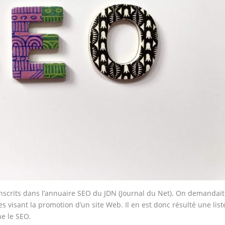
inscrits dans l’annuaire SEO du JDN (Journal du Net). On demandait
visant la promotion d’un site Web. Il en est donc résulté une list
e le SEO.