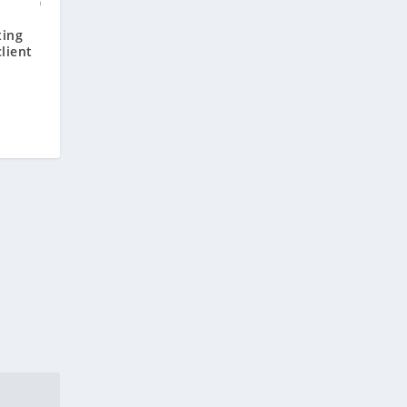
ting
lient