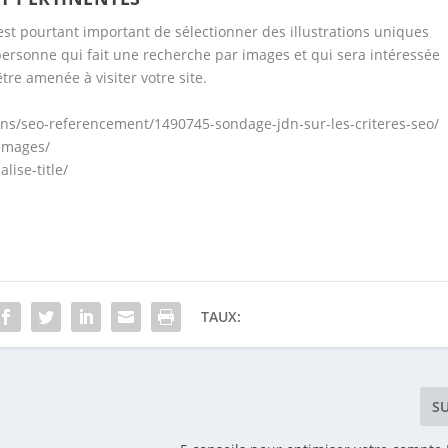
 est pourtant important de sélectionner des illustrations uniques
 personne qui fait une recherche par images et qui sera intéressée
tre amenée à visiter votre site.
ons/seo-referencement/1490745-sondage-jdn-sur-les-criteres-seo/
-images/
lise-title/
TAUX:
S