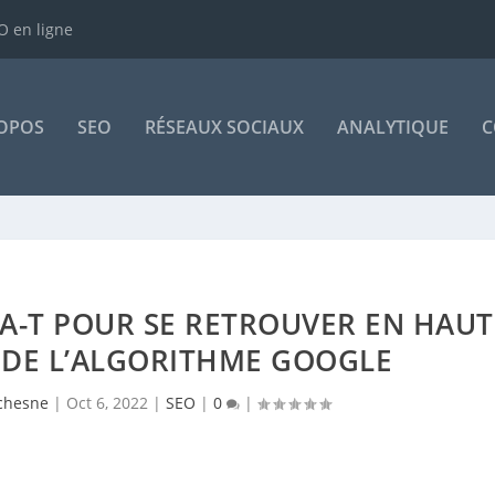
 en ligne
OPOS
SEO
RÉSEAUX SOCIAUX
ANALYTIQUE
C
-A-T POUR SE RETROUVER EN HAUT
 DE L’ALGORITHME GOOGLE
chesne
|
Oct 6, 2022
|
SEO
|
0
|