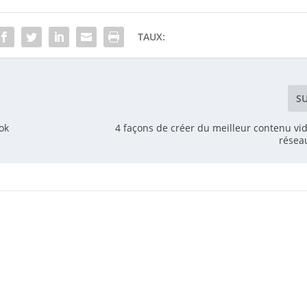
TAUX:
S
ok
4 façons de créer du meilleur contenu vid
résea