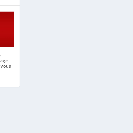
e
sage
 vous