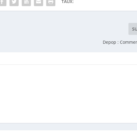
TAUX:
S
Depop : Commen