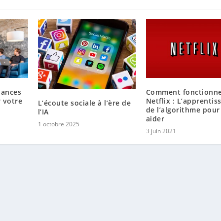
dances
Comment fonctionn
 votre
Netflix : L’apprentis
L’écoute sociale à l’ère de
b
de l’algorithme pour
l’IA
aider
1 octobre 2025
3 juin 2021