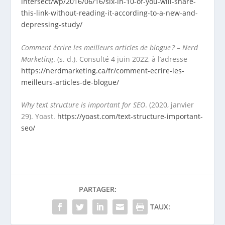
intersect/wp/2016/06/16/six-in-10-of-you-will-share-
this-link-without-reading-it-according-to-a-new-and-
depressing-study/
Comment écrire les meilleurs articles de blogue ? – Nerd
Marketing
. (s. d.). Consulté 4 juin 2022, à l’adresse
https://nerdmarketing.ca/fr/comment-ecrire-les-
meilleurs-articles-de-blogue/
Why text structure is important for SEO
. (2020, janvier
29). Yoast.
https://yoast.com/text-structure-important-
seo/
PARTAGER:
TAUX: