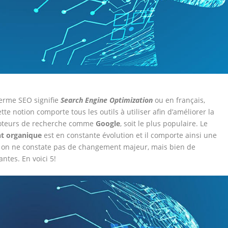
terme SEO signifie
Search Engine Optimization
ou en français,
e notion comporte tous les outils à utiliser afin d’améliorer la
 moteurs de recherche comme
Google
, soit le plus populaire. Le
t organique
est en constante évolution et il comporte ainsi une
, on ne constate pas de changement majeur, mais bien de
tes. En voici 5!