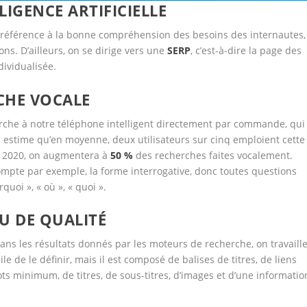
IGENCE ARTIFICIELLE
fait référence à la bonne compréhension des besoins des internautes,
s. D’ailleurs, on se dirige vers une
SERP
, c’est-à-dire la page des
dividualisée.
CHE VOCALE
erche à notre téléphone intelligent directement par commande, qui
On estime qu’en moyenne, deux utilisateurs sur cinq emploient cette
ur 2020, on augmentera à
50 %
des recherches faites vocalement.
ompte par exemple, la forme interrogative, donc toutes questions
uoi », « où », « quoi ».
U DE QUALITÉ
ans les résultats donnés par les moteurs de recherche, on travaill
ile de le définir, mais il est composé de balises de titres, de liens
ts minimum, de titres, de sous-titres, d’images et d’une informatio