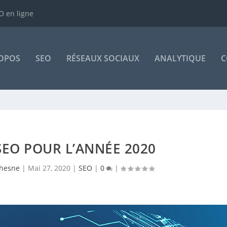
 en ligne
OPOS
SEO
RÉSEAUX SOCIAUX
ANALYTIQUE
C
EO POUR L’ANNÉE 2020
hesne
|
Mai 27, 2020
|
SEO
|
0
|