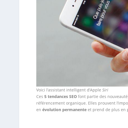
Voici l’assistant intelligent d’Apple
Siri
Ces
5 tendances SEO
font partie des nouveautés
référencement organique. Elles prouvent l’impor
en
évolution permanente
et prend de plus en 