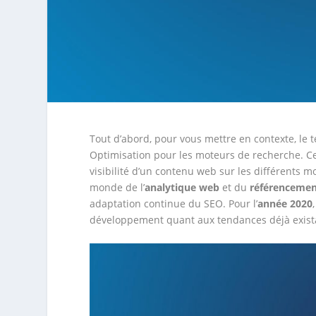
Tout d’abord, pour vous mettre en contexte, le 
Optimisation pour les moteurs de recherche. Cett
visibilité d’un contenu web sur les différents
monde de l’
analytique web
et du
référencemen
adaptation continue du SEO. Pour l’
année 2020
développement quant aux tendances déjà existan