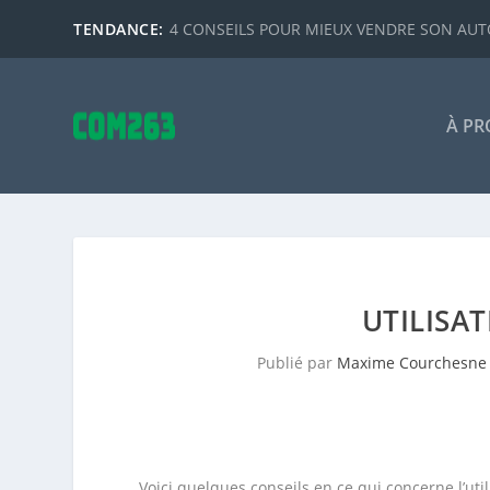
TENDANCE:
4 CONSEILS POUR MIEUX VENDRE SON AUTO
À PR
UTILISA
Publié par
Maxime Courchesne
Voici quelques conseils en ce qui concerne l’uti