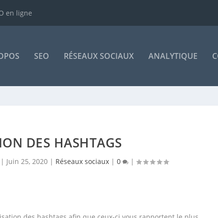
 en ligne
OPOS
SEO
RÉSEAUX SOCIAUX
ANALYTIQUE
C
TION DES HASHTAGS
|
Juin 25, 2020
|
Réseaux sociaux
|
0
|
lisation des hashtags afin que ceux-ci vous rapportent le plus