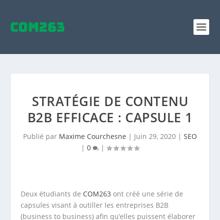
STRATÉGIE DE CONTENU
B2B EFFICACE : CAPSULE 1
Publié par
Maxime Courchesne
|
Juin 29, 2020
|
SEO
|
0
|
Deux étudiants de
COM263
ont créé une série de
capsules visant à outiller les entreprises B2B
(business to business) afin qu’elles puissent élaborer