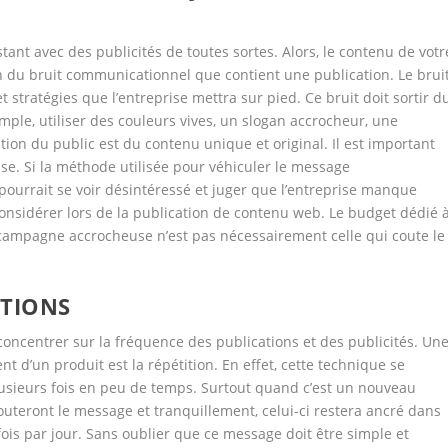
tant avec des publicités de toutes sortes. Alors, le contenu de votr
ion du bruit communicationnel que contient une publication. Le brui
stratégies que l’entreprise mettra sur pied. Ce bruit doit sortir d
xemple, utiliser des couleurs vives, un slogan accrocheur, une
ntion du public est du contenu unique et original. Il est important
se. Si la méthode utilisée pour véhiculer le message
pourrait se voir désintéressé et juger que l’entreprise manque
 considérer lors de la publication de contenu web. Le budget dédié 
e campagne accrocheuse n’est pas nécessairement celle qui coute le
ATIONS
e concentrer sur la fréquence des publications et des publicités. Un
t d’un produit est la répétition. En effet, cette technique se
sieurs fois en peu de temps. Surtout quand c’est un nouveau
uteront le message et tranquillement, celui-ci restera ancré dans
fois par jour. Sans oublier que ce message doit être simple et