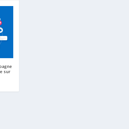
mpagne
ée sur