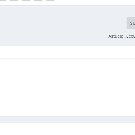
S
Astuce: l’Éco