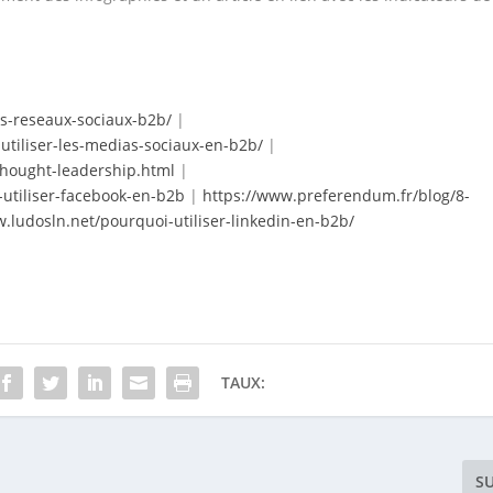
s-reseaux-sociaux-b2b/
|
tiliser-les-medias-sociaux-en-b2b/
|
-thought-leadership.html
|
-utiliser-facebook-en-b2b
|
https://www.preferendum.fr/blog/8-
.ludosln.net/pourquoi-utiliser-linkedin-en-b2b/
TAUX:
S