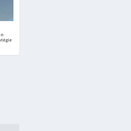
on
atégie