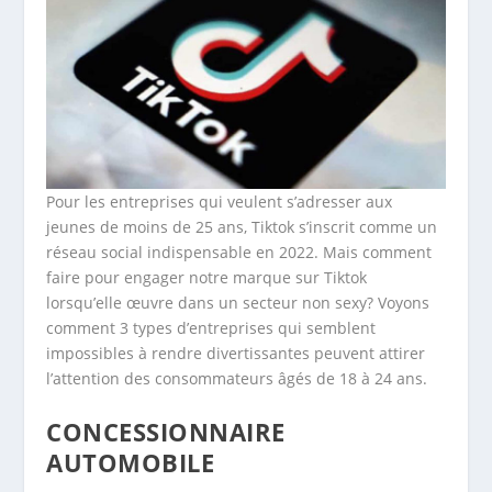
Pour les entreprises qui veulent s’adresser aux
jeunes de moins de 25 ans, Tiktok s’inscrit comme un
réseau social indispensable en 2022. Mais comment
faire pour engager notre marque sur Tiktok
lorsqu’elle œuvre dans un secteur non sexy? Voyons
comment 3 types d’entreprises qui semblent
impossibles à rendre divertissantes peuvent attirer
l’attention des consommateurs âgés de 18 à 24 ans.
CONCESSIONNAIRE
AUTOMOBILE