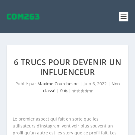
6 TRUCS POUR DEVENIR UN
INFLUENCEUR
Publié par
Maxime Courchesne
|
Juin 6, 2022
|
Non
classé
|
0
|
Le premier aspect qui fait en sorte que les
utilisateurs d’Instagram vont voir plus souvent un
profil qu’un autre est les story que ce profil fait. Les