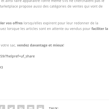
et ainsi faire apparaitre l’offre même s’ils ne cherchaient pas le
Marketplace propose aussi des catégories de ventes qui vont de
ler vos offres
lorsqu’elles expirent pour leur redonner de la
uez lorsque les articles sont en attente ou vendus pour
faciliter la
votre sac,
vendez davantage et mieux
!
59/?helpref=uf_share
#3
TAUX: