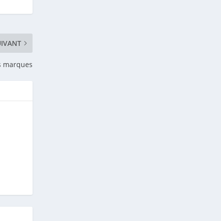
UIVANT
es marques