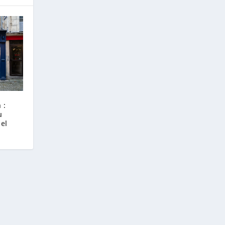
 :
u
el