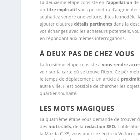
La deuxième étape consiste en l
‘appellation
de 
un
titre explicatif
vous permettra d’augmenter v
souhaitez vendre une voiture, dites le modèle,
ajouter d’autres
détails pertinents
dans la descr
vos échanges avec les acheteurs potentiels, vo
en répondant aux mêmes interrogations.
À DEUX PAS DE CHEZ VOUS
La troisième étape consiste à
vous rendre acces
voir sur la carte où se trouve l’item. Ce périmè
le temps de déplacement. Un article à
proximit
autre ville. Il est possible de chercher les obj
quartier souhaité.
LES MOTS MAGIQUES
La quatrième étape vous demande de trouver 
des
mots-clefs
, de la
rédaction SEO.
L’utilisati
la Mazda C-X5, vous pourriez écrire « Voiture»,