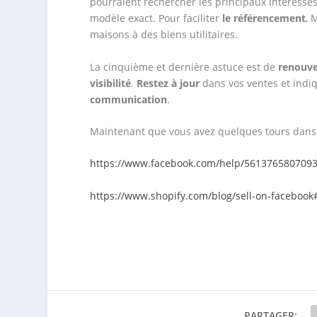
pourraient rechercher les principaux intéressés 
modèle exact. Pour faciliter
le référencement
, 
maisons à des biens utilitaires.
La cinquième et dernière astuce est de
renouve
visibilité
.
Restez à jour
dans vos ventes et indiq
communication
.
Maintenant que vous avez quelques tours dans 
https://www.facebook.com/help/5613765807093
https://www.shopify.com/blog/sell-on-facebook
PARTAGER: