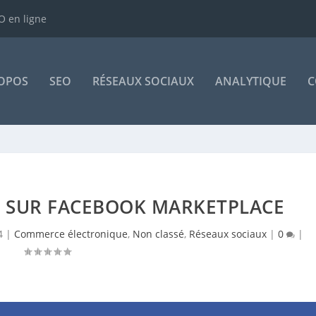
 en ligne
OPOS
SEO
RÉSEAUX SOCIAUX
ANALYTIQUE
C
E SUR FACEBOOK MARKETPLACE
4
|
Commerce électronique
,
Non classé
,
Réseaux sociaux
|
0
|