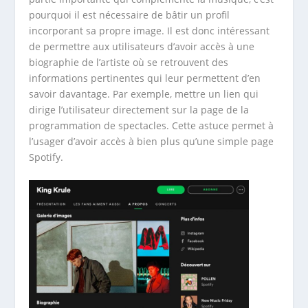
pourquoi il est nécessaire de bâtir un profil
incorporant sa propre image. Il est donc intéressant
de permettre aux utilisateurs d’avoir accès à une
biographie de l’artiste où se retrouvent des
informations pertinentes qui leur permettent d’en
savoir davantage. Par exemple, mettre un lien qui
dirige l’utilisateur directement sur la page de la
programmation de spectacles. Cette astuce permet à
l’usager d’avoir accès à bien plus qu’une simple page
Spotify.