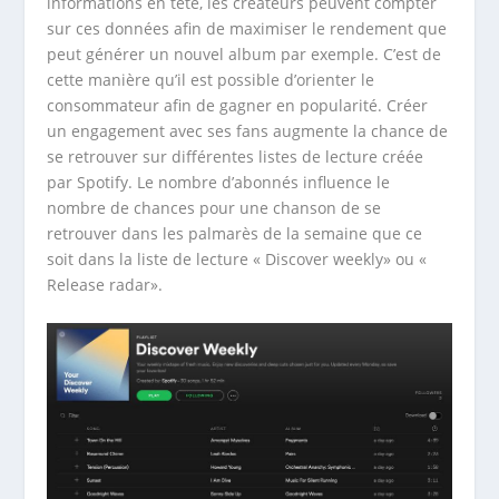
informations en tête, les créateurs peuvent compter
sur ces données afin de maximiser le rendement que
peut générer un nouvel album par exemple. C’est de
cette manière qu’il est possible d’orienter le
consommateur afin de gagner en popularité. Créer
un engagement avec ses fans augmente la chance de
se retrouver sur différentes listes de lecture créée
par Spotify. Le nombre d’abonnés influence le
nombre de chances pour une chanson de se
retrouver dans les palmarès de la semaine que ce
soit dans la liste de lecture « Discover weekly» ou «
Release radar».