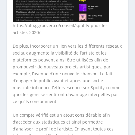
https://blog.groover.co/conseil/spotify-pour-les-
artistes-2020/
De plus, incorporer un lien vers les différents réseaux
sociaux augmente la visibilité de l’artiste et les
plateformes peuvent ainsi être utilisées afin de
promouvoir de nouveaux projets artistiques, par
exemple, l’avenue d’une nouvelle chanson. Le fait
d’engager le public avant et après une sortie
musicale influence l’effervescence sur Spotify comme
quoi les gens se sentiront davantage interpellés par
ce qu’ils consomment.
Un compte vérifié est un atout considérable afin
d’accéder aux statistiques et ainsi permettre
d’analyser le profil de l’artiste. En ayant toutes ces