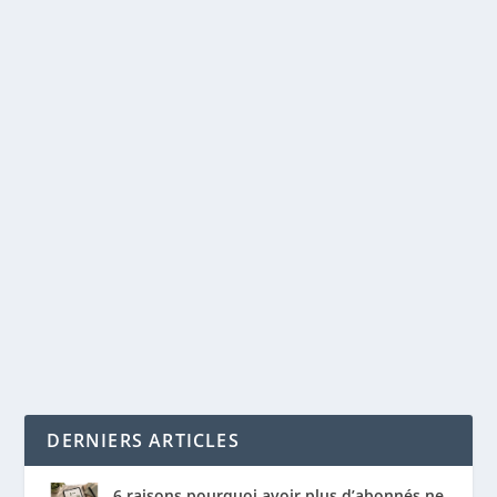
LE TOP DES EXPERTS MARKETING
NUMÉRIQUE À SUIVRE POUR AMÉLIORER
SON RÉFÉRENCEMENT NATUREL (SEO)
par
Maxime Courchesne
|
Oct 1, 2019
|
SEO
|
0
|
Dans le monde du marketing numérique, il est
important de toujours rester à l’affût des...
LIRE LA SUITE
DERNIERS ARTICLES
6 raisons pourquoi avoir plus d’abonnés ne