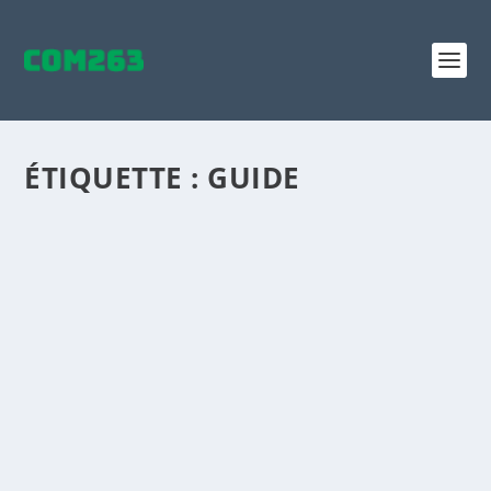
ÉTIQUETTE :
GUIDE
LE GUIDE DU PINTEREST SEO 2020
par
Maxime Courchesne
|
Mai 27, 2020
|
Analytique
,
SEO
|
0
|