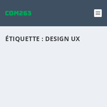
ÉTIQUETTE :
DESIGN UX
LES 7 TENDANCES EN DESIGN UI
par
Maxime Courchesne
|
Juil 15, 2021
|
Réseaux sociaux
,
SEO
|
0
|
https://www.youtube.com/watch?v=C-QPE2AETR0
Vidéo YouTube présentant 7 tendances en design UI.
Que...
LIRE LA SUITE