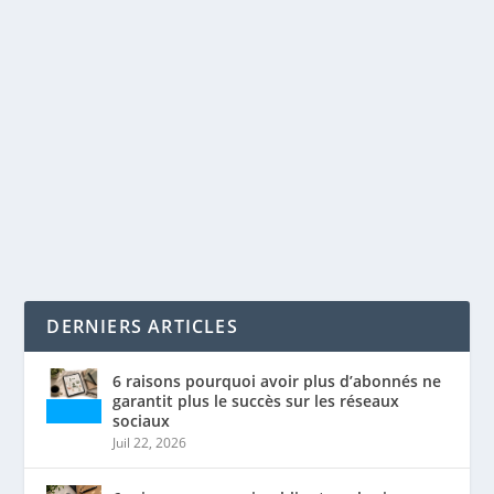
UNE STRATÉGIE MARKETING TAILLÉE POUR
CHAQUE CLIENT
par
Maxime Courchesne
|
Mai 27, 2020
|
Analytique
,
SEO
|
0
|
Le marketing omnicanal La stratégie omnicanale
consiste à rejoindre le client à l’aide d’une...
LIRE LA SUITE
DERNIERS ARTICLES
6 raisons pourquoi avoir plus d’abonnés ne
garantit plus le succès sur les réseaux
sociaux
Juil 22, 2026