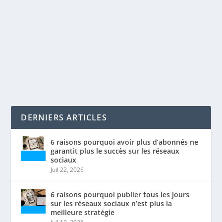
par
Maxime Courchesne
|
Mai 27, 2020
|
Analytique
,
SEO
|
0
|
Le marketing omnicanal La stratégie omnicanale
consiste à rejoindre le client à l’aide d’une...
LIRE LA SUITE
DERNIERS ARTICLES
6 raisons pourquoi avoir plus d’abonnés ne
garantit plus le succès sur les réseaux
sociaux
Juil 22, 2026
6 raisons pourquoi publier tous les jours
sur les réseaux sociaux n’est plus la
meilleure stratégie