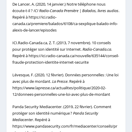
De Lancer, A. (2020, 14 janvier.) Notre téléphone nous
écoute-t-il ?
ICI Radio-Canada Première | Balados, livres audios
.
Repéré à https://ici.radio-
canada.ca/premiere/balados/6108/ca-sexplique-balado-info-
alexis-de-lancer/episodes
ICI.Radio-Canada.ca, Z. T. (2013, 7 novembre). 10 conseils
pour protéger son identité sur Internet.
Radio-Canada.ca
.
Repéré à https://ici.radio-canada.ca/nouvelle/635144/conseil-
fraude-protection-identite-internet-securite
Lévesque, F. (2020, 12 février). Données personnelles : Une loi
avec plus de mordant.
La Presse
. Repéré à
https://www.lapresse.ca/actualites/politique/2020-02-
12/donnees-personnelles-une-loi-avec-plus-de-mordant
Panda Security Mediacenter. (2019, 22 février). Comment
protéger son identité numérique ?
Panda Security
Mediacenter
. Repéré à
https://www.pandasecurity.com/fr/mediacenter/conseils/pr