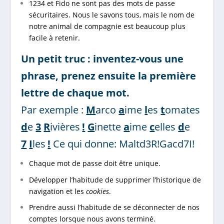
1234 et Fido ne sont pas des mots de passe
sécuritaires. Nous le savons tous, mais le nom de
notre animal de compagnie est beaucoup plus
facile à retenir.
Un petit truc : inventez-vous une
phrase, prenez ensuite la première
lettre de chaque mot.
Par exemple :
M
arco
a
ime
l
es
t
omates
d
e
3
R
ivières
!
G
inette
a
ime
c
elles
d
e
7
I
les
!
Ce qui donne: Maltd3R!Gacd7I!
Chaque mot de passe doit être unique.
Développer l’habitude de supprimer l’historique de
navigation et les
cookies
.
Prendre aussi l’habitude de se déconnecter de nos
comptes lorsque nous avons terminé.