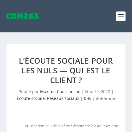
L’ÉCOUTE SOCIALE POUR
LES NULS — QUI EST LE
CLIENT ?
Publié par
Maxime Courchesne
|
Nov 19, 2020
|
Écoute sociale
,
Réseaux sociaux
|
0
|
Publication n°3 de la série
L’écoute sociale pour les nuls.