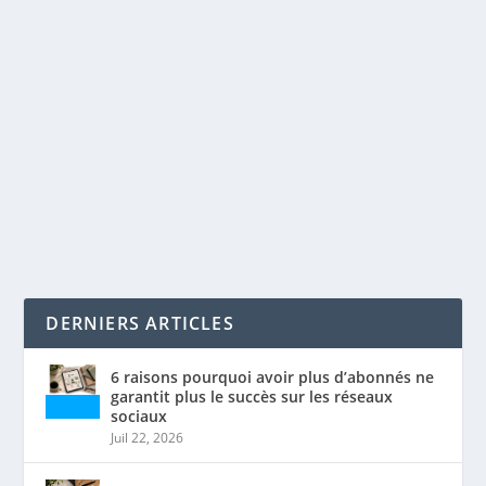
ÇA DISCUTE DE QUOI SUR REDDIT? NBA,
UKRAINE & LOL
par
Maxime Courchesne
|
Oct 1, 2022
|
Réseaux sociaux
|
0
|
Reddit constitue une plateforme extrêmement
populaire. Chaque jour, plus de 52 millions de...
LIRE LA SUITE
DERNIERS ARTICLES
6 raisons pourquoi avoir plus d’abonnés ne
garantit plus le succès sur les réseaux
sociaux
Juil 22, 2026