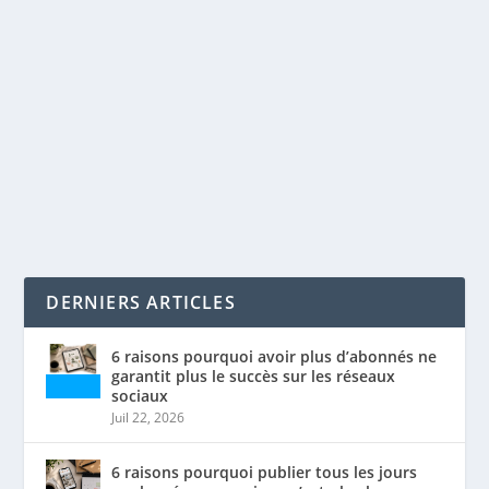
SEO INSTAGRAM: OPTIMISER SA VISIBILITÉ
par
Maxime Courchesne
|
Juin 3, 2021
|
Réseaux sociaux
,
SEO
|
0
|
Dans les dernières années, Instagram est devenu une
référence en matière d’influence. Des millions...
LIRE LA SUITE
DERNIERS ARTICLES
6 raisons pourquoi avoir plus d’abonnés ne
garantit plus le succès sur les réseaux
sociaux
Juil 22, 2026
6 raisons pourquoi publier tous les jours