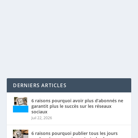
SEO INSTAGRAM: OPTIMISER SA VISIBILITÉ
par
Maxime Courchesne
|
Juin 3, 2021
|
Réseaux sociaux
,
SEO
|
0
|
Dans les dernières années, Instagram est devenu une
référence en matière d’influence. Des millions...
LIRE LA SUITE
DERNIERS ARTICLES
6 raisons pourquoi avoir plus d’abonnés ne
garantit plus le succès sur les réseaux
sociaux
Juil 22, 2026
6 raisons pourquoi publier tous les jours