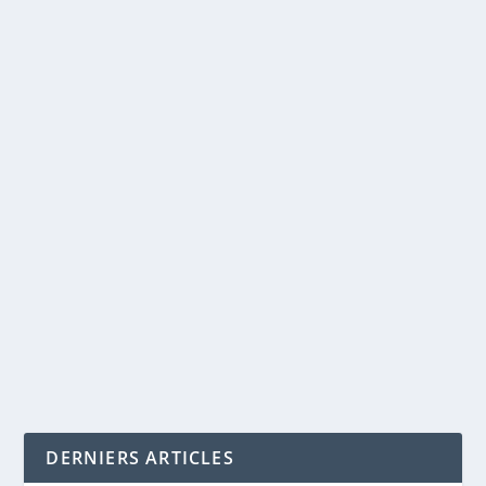
LES TENDANCES SEO EN 2020
par
Maxime Courchesne
|
Mai 26, 2020
|
Google Trends
,
SEO
|
0
|
La nouvelle année apporte toujours nouveautés et
changements; c’est aussi le cas pour le SEO. En...
LIRE LA SUITE
DERNIERS ARTICLES