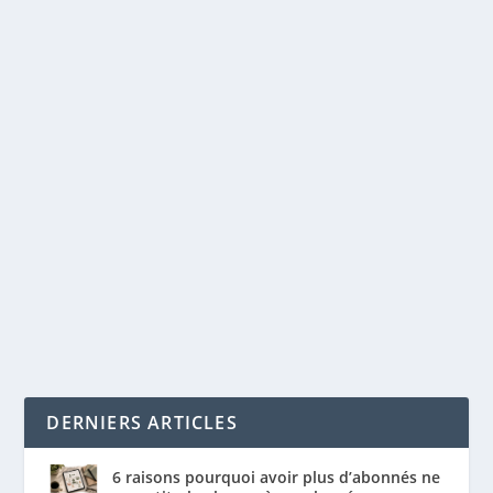
SEO ET CONFINEMENT : 5 ACTIONS POUR
CONSERVER LA VISIBILITÉ
par
Maxime Courchesne
|
Mai 22, 2020
|
Analytique
,
Google
Trends
,
SEO
|
0
|
Alors que la crise du coronavirus a provoqué
l’effondrement des marchés boursiers mondiaux,...
LIRE LA SUITE
DERNIERS ARTICLES
6 raisons pourquoi avoir plus d’abonnés ne