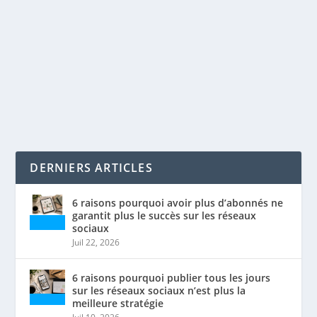
par
Maxime Courchesne
|
Mai 27, 2020
|
Analytique
,
SEO
|
0
|
Le marketing omnicanal La stratégie omnicanale
consiste à rejoindre le client à l’aide d’une...
LIRE LA SUITE
DERNIERS ARTICLES
6 raisons pourquoi avoir plus d’abonnés ne
garantit plus le succès sur les réseaux
sociaux
Juil 22, 2026
6 raisons pourquoi publier tous les jours
sur les réseaux sociaux n’est plus la
meilleure stratégie