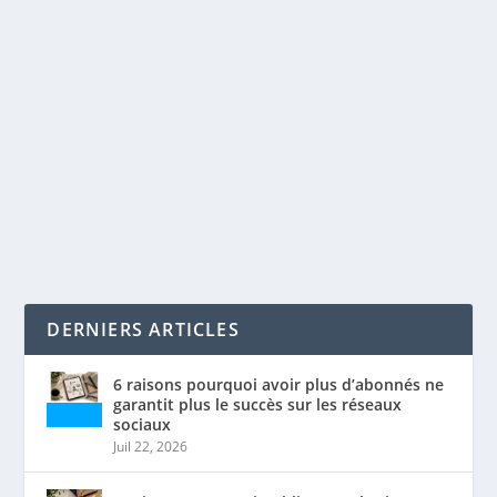
INSTAGRAM ET SEO : COMMENT
L’OPTIMISER?
par
Maxime Courchesne
|
Juil 15, 2022
|
Réseaux sociaux
,
SEO
|
0
|
Notre dernière vidéo dans la cadre du TP2 – équipe!
Ainsi, nous abordons la plateforme...
LIRE LA SUITE
DERNIERS ARTICLES
6 raisons pourquoi avoir plus d’abonnés ne
garantit plus le succès sur les réseaux
sociaux
Juil 22, 2026