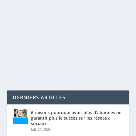
6 CONSEILS POUR OPTIMISER LE
RÉFÉRENCEMENT DE VOS VIDÉOS YOUTUBE
par
Maxime Courchesne
|
Mai 30, 2022
|
Réseaux sociaux
,
SEO
|
0
|
L’optimisation de ses vidéos YouTube La mise en ligne
de vidéos YouTube est de plus en plus...
LIRE LA SUITE
DERNIERS ARTICLES
6 raisons pourquoi avoir plus d’abonnés ne
garantit plus le succès sur les réseaux
sociaux
Juil 22, 2026