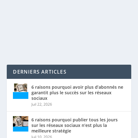
par
Maxime Courchesne
|
Juil 12, 2020
|
Analytique
,
Réseaux
sociaux
|
0
|
Instagram et outils de performance La mesure des
performances est tout simplement indissociable du...
LIRE LA SUITE
DERNIERS ARTICLES
6 raisons pourquoi avoir plus d’abonnés ne
garantit plus le succès sur les réseaux
sociaux
Juil 22, 2026
6 raisons pourquoi publier tous les jours
sur les réseaux sociaux n’est plus la
meilleure stratégie
Juil 10, 2026