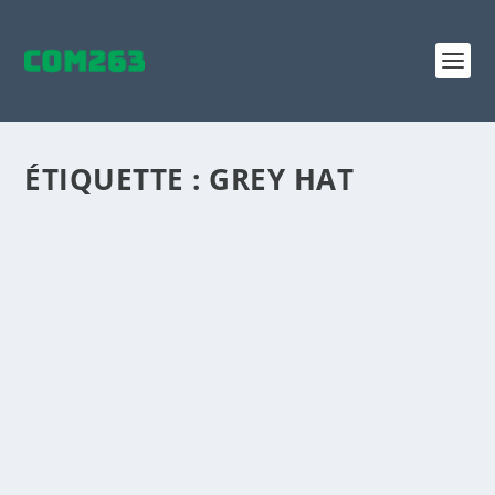
ÉTIQUETTE :
GREY HAT
5 NUANCES DE S.E.O GRISE
par
Maxime Courchesne
|
Nov 15, 2019
|
Non classé
|
0
|
Avant les trucs : Qu’est-ce que la S.E.O grise ?
Premièrement, la S.E.O (Search Engine Optimization)
est l’art de se positionner dans les premiers résultats
sur les moteurs de recherche. Dans cet univers, il
existe...
LIRE LA SUITE